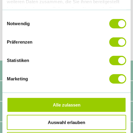
weiteren Daten zusammen, die Sie ihnen bereitgestellt
haben oder die sie im Rahmen Ihrer Nutzung der Dienste
DAK-Gesundheit
gesammelt haben.
Einwilligungsauswahl
Notwendig
Weitere Informationen
Präferenzen
Statistiken
Start
Navigation
überspringen
Marketing
Programm
Alle zulassen
Teilnahme
Auswahl erlauben
Ausstellung