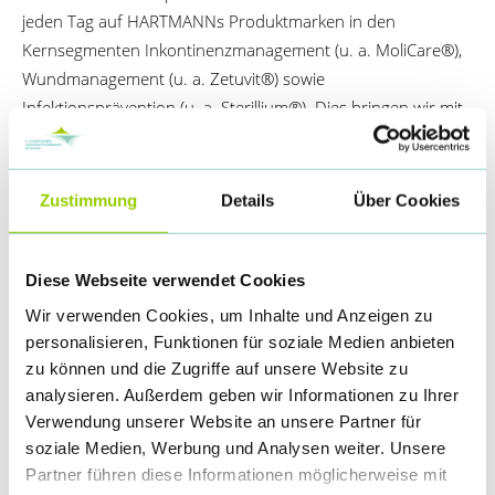
jeden Tag auf HARTMANNs Produktmarken in den
Kernsegmenten Inkontinenzmanagement (u. a. MoliCare®),
Wundmanagement (u. a. Zetuvit®) sowie
Infektionsprävention (u. a. Sterillium®). Dies bringen wir mit
unserem Markenversprechen „Hilft. Pflegt. Schützt.“ zum
Ausdruck.
Das 1818 gegründete Unternehmen ist mit seinen
Zustimmung
Details
Über Cookies
Produkten und Lösungen in mehr als 130 Ländern präsent.
Seit September 2020 läuft die Mission: Infection Prevention
(M: IP®). Das ganzheitliche Programm hat sich zum Ziel
Diese Webseite verwendet Cookies
gesetzt, einerseits aufzuklären, andererseits medizinische
Wir verwenden Cookies, um Inhalte und Anzeigen zu
Einrichtungen zu unterstützen, durch einen neuen Ansatz
personalisieren, Funktionen für soziale Medien anbieten
die Opportunitätskosten - konkret bei der Senkung von
zu können und die Zugriffe auf unsere Website zu
therapieassoziierten Infektionen – zu optimieren.
analysieren. Außerdem geben wir Informationen zu Ihrer
Verwendung unserer Website an unsere Partner für
soziale Medien, Werbung und Analysen weiter. Unsere
Erfahren Sie mehr auf
www.hartmann.info
.
Partner führen diese Informationen möglicherweise mit