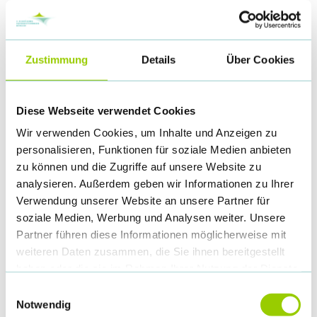
Buchung der Standfläche
⇒ Standpreis:
345,00 € pro m²
zzgl. MwSt.
(Mindestmietfläche: 4 m²)
Zustimmung
Details
Über Cookies
Sie bestellen hier allein die Standfläche inkl. der oben
angegebenen Leistungen. Sollten Sie zusätzlich noch
Diese Webseite verwendet Cookies
Teppich oder Messebau benötigen, helfen wir Ihnen gern,
Wir verwenden Cookies, um Inhalte und Anzeigen zu
den richtigen Partner zu finden.
personalisieren, Funktionen für soziale Medien anbieten
zu können und die Zugriffe auf unsere Website zu
Zusatzpakete
analysieren. Außerdem geben wir Informationen zu Ihrer
Verwendung unserer Website an unsere Partner für
Veröffentlichungspaket zum Preis von 450,00 € zzgl. 19%
soziale Medien, Werbung und Analysen weiter. Unsere
MwSt.
Partner führen diese Informationen möglicherweise mit
weiteren Daten zusammen, die Sie ihnen bereitgestellt
haben oder die sie im Rahmen Ihrer Nutzung der Dienste
Veröffentlichung Ihrer URL- und E-Mailadresse im
gesammelt haben.
Ausstellungsverzeichnis in der Kongress-App sowie in
Einwilligungsauswahl
Notwendig
den Kongressunterlagen vor Ort