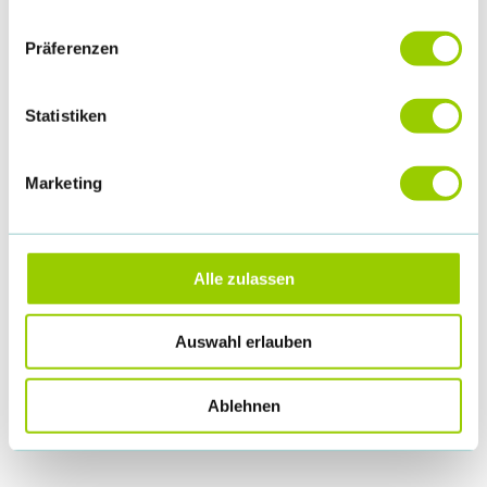
Verlinkung in der Kongress-App zu Ihrer Firmen-Website
Veröffentlichung des Firmenlogos, sowie
Präferenzen
Unternehmensprofils (Kurzbeschreibung max. 300
Zeichen inkl. Leerzeichen) im Ausstellungsverzeichnis in
Statistiken
der Kongress-App, sowie in den Kongressunterlagen vor
Ort.
Marketing
Auslage von Prospektmaterial
Reservierung einer Fläche zur Auslage von Prospektmaterial
Alle zulassen
zum Preis von 275,00 € zzgl. 19% MwSt. für maximal 200
Exemplare, max. DIN A4 Format.
Auswahl erlauben
Die Auslage des Informationsmaterials erfolgt auf den
Auslagetischen im Foyer im Ausstellungsforum.
Ablehnen
Bei Rückfragen wenden Sie sich bitte an: