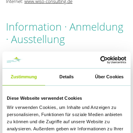
Internet:
www.wiso-consulting.de
Information · Anmeldung
· Ausstellung
Europäischer Gesundheitskongress München
c/o welcome Gesellschaft für Eventmarketing und
Kommunikation mbH
Zustimmung
Details
Über Cookies
Bachemer Str. 6-8
50226 Frechen
Diese Webseite verwendet Cookies
Wir verwenden Cookies, um Inhalte und Anzeigen zu
Telefon: +49 2234 -95322 - 89
personalisieren, Funktionen für soziale Medien anbieten
Telefax: +49 2234 -95322 - 29
zu können und die Zugriffe auf unsere Website zu
analysieren. Außerdem geben wir Informationen zu Ihrer