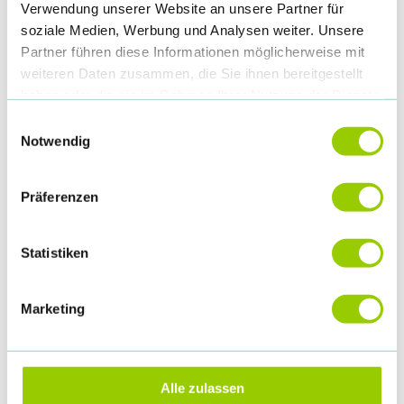
E-Mail:
info@gesundheitskongress.de
Verwendung unserer Website an unsere Partner für
Internet:
www.gesundheitskongress.de
soziale Medien, Werbung und Analysen weiter. Unsere
Partner führen diese Informationen möglicherweise mit
weiteren Daten zusammen, die Sie ihnen bereitgestellt
haben oder die sie im Rahmen Ihrer Nutzung der Dienste
gesammelt haben.
Teilnehmende:
Einwilligungsauswahl
Notwendig
Agnes Puhl (
info@gesundheitskongress.de
)
Referierende:
Präferenzen
Antonia Müller (
referenten@gesundheitskongress.de
)
Statistiken
Ausstellung (analog und digital):
Benjamin Kutsche (
aussteller@gesundheitskongress.de
)
Marketing
Projektleitung und allgemeine Informationen:
Frauke Landsberg (
info@gesundheitskongress.de
)
Alle zulassen